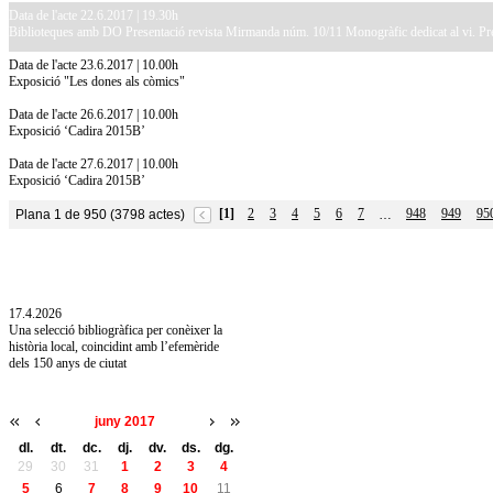
Data de l'acte 22.6.2017 | 19.30h
Biblioteques amb DO Presentació revista Mirmanda núm. 10/11 Monogràfic dedicat al vi. Presen
Data de l'acte 23.6.2017 | 10.00h
Exposició "Les dones als còmics"
Data de l'acte 26.6.2017 | 10.00h
Exposició ‘Cadira 2015B’
Data de l'acte 27.6.2017 | 10.00h
Exposició ‘Cadira 2015B’
[1]
2
3
4
5
6
7
948
949
95
Plana 1 de 950 (3798 actes)
…
10.7.2026
Acollim l'exposició «Vicenç Pagès Jordà,
l'art de llegir» de la Diputació de Girona fins
a l'1 de setembre
17.4.2026
Una selecció bibliogràfica per conèixer la
història local, coincidint amb l’efemèride
dels 150 anys de ciutat
juny 2017
dl.
dt.
dc.
dj.
dv.
ds.
dg.
29
30
31
1
2
3
4
5
6
7
8
9
10
11