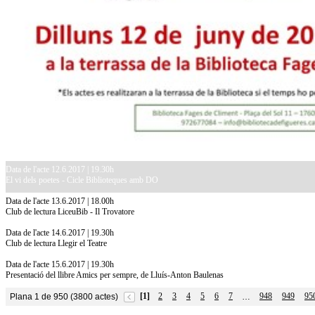
Data de l'acte 12.6.2017 | 19.30h
El vi dels poetes - Cicle Biblioteques amb DO
Data de l'acte 13.6.2017 | 18.00h
Club de lectura LiceuBib - Il Trovatore
Data de l'acte 14.6.2017 | 19.30h
Club de lectura Llegir el Teatre
Data de l'acte 15.6.2017 | 19.30h
Presentació del llibre Amics per sempre, de Lluís-Anton Baulenas
[1]
2
3
4
5
6
7
948
949
95
Plana 1 de 950 (3800 actes)
…
10.7.2026