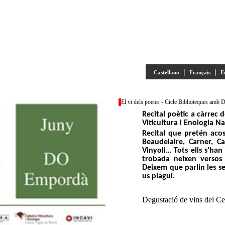
|
|
Castellano
Français
E
El vi dels poetes - Cicle Biblioteques amb
Recital poètic a càrrec d
Viticultura i Enologia N
Recital que pretén acos
Beaudelaire, Carner, C
Vinyoli… Tots ells s’han
trobada neixen versos 
Deixem que parlin les s
us plagui.
Degustació de vins del C