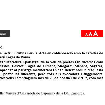
nglish
 DO
e l’actriu
Cristina Cervià
. Acte en col·laboració amb la
Càtedra de
arcís Fages de Romà.
tar literatura i paisatge, de la veu de poetes tan diversos com
asasses, Desclot, Fages de Climent, Margarit, Manent, Sagarra,
 apropat al paisatge mediterrani i s’han deixat seduir, d’aquesta
i poètiques diferents, però tots ells evocadors i suggeridors.
eves veus i embriaguem-nos de vi, de poesia i de virtut, com més
eller Vinyes d’Olivardots de Capmany de la DO Empordà.