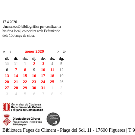
10.7.2026
Acollim l'exposició «Vicenç Pagès Jordà,
l'art de llegir» de la Diputació de Girona fins
a l'1 de setembre
17.4.2026
Una selecció bibliogràfica per conèixer la
història local, coincidint amb l’efemèride
dels 150 anys de ciutat
gener 2020
dl.
dt.
dc.
dj.
dv.
ds.
dg.
30
31
1
2
3
4
5
6
7
8
9
10
11
12
13
14
15
16
17
18
19
20
21
22
23
24
25
26
27
28
29
30
31
1
2
3
4
5
6
7
8
9
Biblioteca Fages de Climent - Plaça del Sol, 11 - 17600 Figueres | T