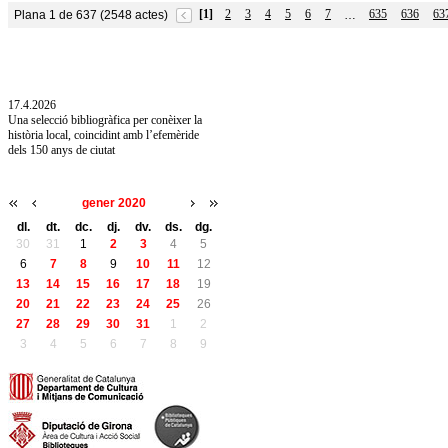
[1]
2
3
4
5
6
7
635
636
63
Plana 1 de 637 (2548 actes)
…
10.7.2026
Acollim l'exposició «Vicenç Pagès Jordà,
l'art de llegir» de la Diputació de Girona fins
a l'1 de setembre
17.4.2026
Una selecció bibliogràfica per conèixer la
història local, coincidint amb l’efemèride
dels 150 anys de ciutat
gener 2020
dl.
dt.
dc.
dj.
dv.
ds.
dg.
30
31
1
2
3
4
5
6
7
8
9
10
11
12
13
14
15
16
17
18
19
20
21
22
23
24
25
26
27
28
29
30
31
1
2
3
4
5
6
7
8
9