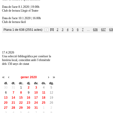
Data de l'acte 8.1.2020 | 19.00h
Club de lectura Llegir el Teatre
Data de l'acte 10.1.2020 | 16.00h
Club de lectura fàcil
[1]
2
3
4
5
6
7
636
637
63
Plana 1 de 638 (2551 actes)
…
10.7.2026
Acollim l'exposició «Vicenç Pagès Jordà,
l'art de llegir» de la Diputació de Girona fins
a l'1 de setembre
17.4.2026
Una selecció bibliogràfica per conèixer la
història local, coincidint amb l’efemèride
dels 150 anys de ciutat
gener 2020
dl.
dt.
dc.
dj.
dv.
ds.
dg.
30
31
1
2
3
4
5
6
7
8
9
10
11
12
13
14
15
16
17
18
19
20
21
22
23
24
25
26
27
28
29
30
31
1
2
3
4
5
6
7
8
9