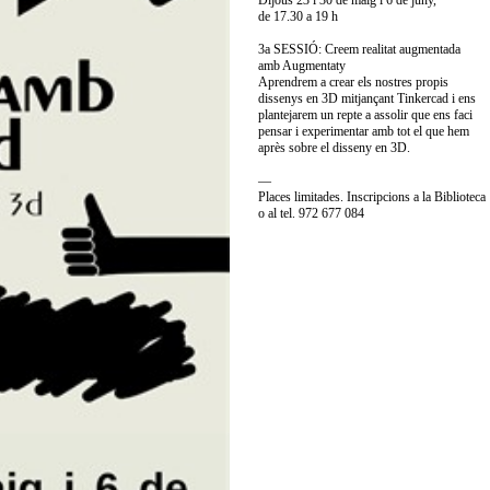
Dijous 23 i 30 de maig i 6 de juny,
de 17.30 a 19 h
3a SESSIÓ: Creem realitat augmentada
amb Augmentaty
Aprendrem a crear els nostres propis
dissenys en 3D mitjançant Tinkercad i ens
plantejarem un repte a assolir que ens faci
pensar i experimentar amb tot el que hem
après sobre el disseny en 3D.
—
Places limitades. Inscripcions a la Biblioteca
o al tel. 972 677 084