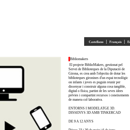
|
|
Castellano
Français
E
Bibliomakers
El projecte BiblioMakers, gestionat pel
Servei de Biblioteques de la Diputació de
Girona, es crea amb l'objectiu de dotar les
biblioteques gironines d'un espai tecnològic
on infants i joves es puguin reunir per
dissenyar i construir alguna cosa tangible,
digital o física, partint de les seves idees
prèvies i compartint recursos i coneixements
de manera col·laborativa.
ENTORNS I MODELATGE 3D.
DISSENYS 3D AMB TINKERCAD
DE 9 A 12 ANYS