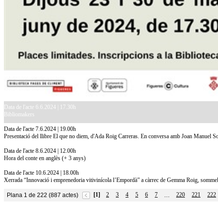
Data de l'acte 6.6.2024 | 17.30h
Bibliomakers
Data de l'acte 7.6.2024 | 19.00h
Presentació del llibre El que no diem, d'Ada Roig Carreras. En conversa amb Joan Manuel So
Data de l'acte 8.6.2024 | 12.00h
Hora del conte en anglès (+ 3 anys)
Data de l'acte 10.6.2024 | 18.00h
Xerrada “Innovació i emprenedoria vitivinícola l’Empordà” a càrrec de Gemma Roig, sommelie
[1]
2
3
4
5
6
7
220
221
222
Plana 1 de 222 (887 actes)
…
10.7.2026
Acollim l'exposició «Vicenç Pagès Jordà,