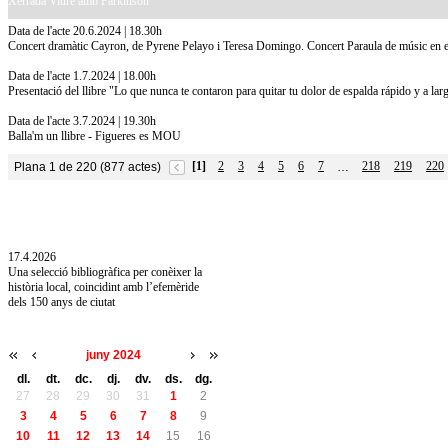
Xerrada Viure amb Parkinson
Data de l'acte 20.6.2024 | 18.30h
Concert dramàtic Cayron, de Pyrene Pelayo i Teresa Domingo. Concert Paraula de músic en el
Data de l'acte 1.7.2024 | 18.00h
Presentació del llibre "Lo que nunca te contaron para quitar tu dolor de espalda rápido y a la
Data de l'acte 3.7.2024 | 19.30h
Balla'm un llibre - Figueres es MOU
[1]
2
3
4
5
6
7
218
219
220
Plana 1 de 220 (877 actes)
…
10.7.2026
Acollim l'exposició «Vicenç Pagès Jordà,
l'art de llegir» de la Diputació de Girona fins
a l'1 de setembre
17.4.2026
Una selecció bibliogràfica per conèixer la
història local, coincidint amb l’efemèride
dels 150 anys de ciutat
juny 2024
dl.
dt.
dc.
dj.
dv.
ds.
dg.
27
28
29
30
31
1
2
3
4
5
6
7
8
9
10
11
12
13
14
15
16