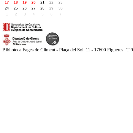
17
18
19
20
21
22
23
24
25
26
27
28
29
30
1
2
3
4
5
6
7
Biblioteca Fages de Climent - Plaça del Sol, 11 - 17600 Figueres | T