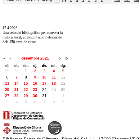
Plana 1 de 508 (2031 actes)
…
10.7.2026
Acollim l'exposició «Vicenç Pagès Jordà,
l'art de llegir» de la Diputació de Girona fins
a l'1 de setembre
17.4.2026
Una selecció bibliogràfica per conèixer la
història local, coincidint amb l’efemèride
dels 150 anys de ciutat
desembre 2021
dl.
dt.
dc.
dj.
dv.
ds.
dg.
29
30
1
2
3
4
5
6
7
8
9
10
11
12
13
14
15
16
17
18
19
20
21
22
23
24
25
26
27
28
29
30
31
1
2
3
4
5
6
7
8
9