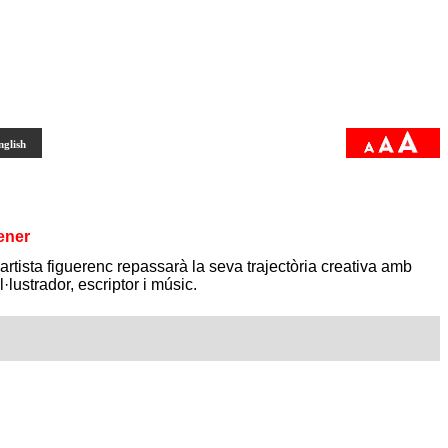
nglish
ener
L’artista figuerenc repassarà la seva trajectòria creativa amb
·lustrador, escriptor i músic.