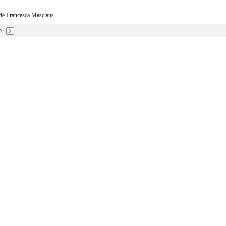
c de Francesca Masclans.
5