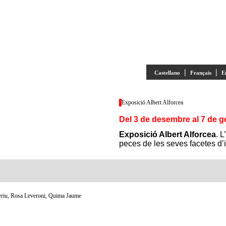
|
|
Castellano
Français
E
Exposició Albert Alforcea
Del 3 de desembre al 7 de g
Exposició Albert Alforcea
. 
peces de les seves facetes d’il
eriu, Rosa Leveroni, Quima Jaume