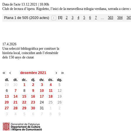
Data de l'acte 13.12.2021 | 18.00h
Club de lectura d’òpera. Rigoletto, l’inici de la meravellosa trilogia verdiana, xerrada a càrre
[1]
2
3
4
5
6
7
503
504
50
Plana 1 de 505 (2020 actes)
…
10.7.2026
Acollim l'exposició «Vicenç Pagès Jordà,
l'art de llegir» de la Diputació de Girona fins
a l'1 de setembre
17.4.2026
Una selecció bibliogràfica per conèixer la
història local, coincidint amb l’efemèride
dels 150 anys de ciutat
desembre 2021
dl.
dt.
dc.
dj.
dv.
ds.
dg.
29
30
1
2
3
4
5
6
7
8
9
10
11
12
13
14
15
16
17
18
19
20
21
22
23
24
25
26
27
28
29
30
31
1
2
3
4
5
6
7
8
9