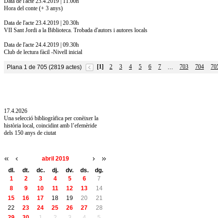
Data de l'acte 23.4.2019 | 11.00h
Hora del conte (+ 3 anys)
Data de l'acte 23.4.2019 | 20.30h
VII Sant Jordi a la Biblioteca. Trobada d'autors i autores locals
Data de l'acte 24.4.2019 | 09.30h
Club de lectura fàcil -Nivell inicial
[1]
2
3
4
5
6
7
703
704
70
Plana 1 de 705 (2819 actes)
…
10.7.2026
Acollim l'exposició «Vicenç Pagès Jordà,
l'art de llegir» de la Diputació de Girona fins
a l'1 de setembre
17.4.2026
Una selecció bibliogràfica per conèixer la
història local, coincidint amb l’efemèride
dels 150 anys de ciutat
abril 2019
dl.
dt.
dc.
dj.
dv.
ds.
dg.
1
2
3
4
5
6
7
8
9
10
11
12
13
14
15
16
17
18
19
20
21
22
23
24
25
26
27
28
29
30
1
2
3
4
5