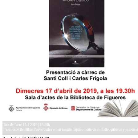
Data de l'acte 17.4.2019 | 19.30h
Presentació del llibre Posverdades en un magma líquido : una visión fisicoquímica y psicoanal