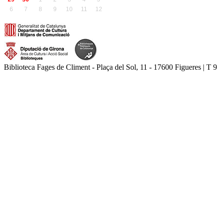
6
7
8
9
10
11
12
Biblioteca Fages de Climent - Plaça del Sol, 11 - 17600 Figueres | T