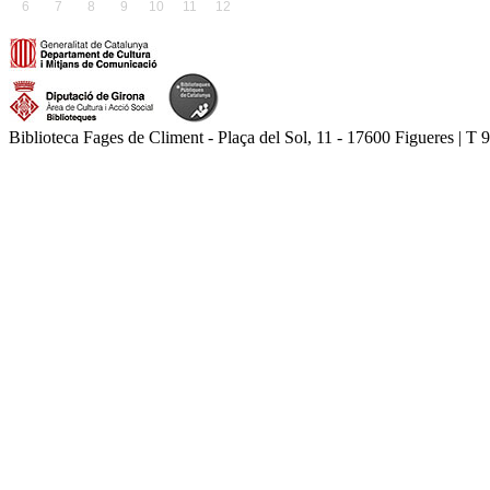
6
7
8
9
10
11
12
Biblioteca Fages de Climent - Plaça del Sol, 11 - 17600 Figueres | T