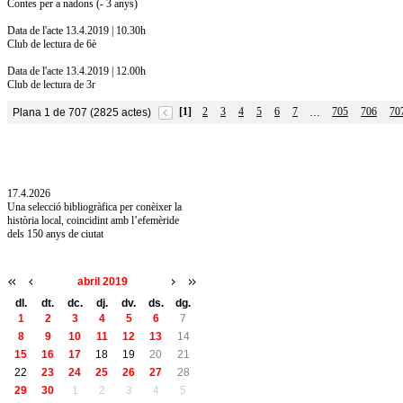
Contes per a nadons (- 3 anys)
Data de l'acte 13.4.2019 | 10.30h
Club de lectura de 6è
Data de l'acte 13.4.2019 | 12.00h
Club de lectura de 3r
[1]
2
3
4
5
6
7
705
706
70
Plana 1 de 707 (2825 actes)
…
10.7.2026
Acollim l'exposició «Vicenç Pagès Jordà,
l'art de llegir» de la Diputació de Girona fins
a l'1 de setembre
17.4.2026
Una selecció bibliogràfica per conèixer la
història local, coincidint amb l’efemèride
dels 150 anys de ciutat
abril 2019
dl.
dt.
dc.
dj.
dv.
ds.
dg.
1
2
3
4
5
6
7
8
9
10
11
12
13
14
15
16
17
18
19
20
21
22
23
24
25
26
27
28
29
30
1
2
3
4
5