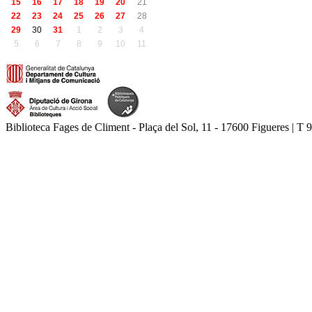
15
16
17
18
19
20
21
22
23
24
25
26
27
28
29
30
31
1
2
3
4
5
6
7
8
9
10
11
Biblioteca Fages de Climent - Plaça del Sol, 11 - 17600 Figueres | T