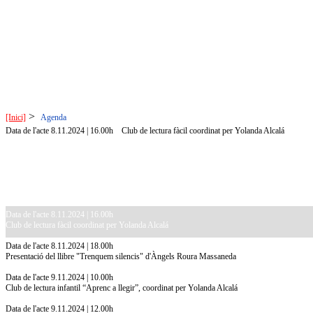
>
[Inici]
Agenda
Data de l'acte 8.11.2024 | 16.00h
Club de lectura fàcil coordinat per Yolanda Alcalá
Data de l'acte 8.11.2024 | 16.00h
Club de lectura fàcil coordinat per Yolanda Alcalá
Data de l'acte 8.11.2024 | 18.00h
Presentació del llibre "Trenquem silencis" d'Àngels Roura Massaneda
Data de l'acte 9.11.2024 | 10.00h
Club de lectura infantil “Aprenc a llegir”, coordinat per Yolanda Alcalá
Data de l'acte 9.11.2024 | 12.00h