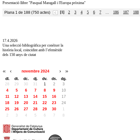
Presentació llibre "Pasqual Maragall i l'Europa pròxima"
[1]
2
3
4
5
6
7
186
187
188
Plana 1 de 188 (750 actes)
…
10.7.2026
Acollim l'exposició «Vicenç Pagès Jordà,
l'art de llegir» de la Diputació de Girona fins
a l'1 de setembre
17.4.2026
Una selecció bibliogràfica per conèixer la
història local, coincidint amb l’efemèride
dels 150 anys de ciutat
novembre 2024
dl.
dt.
dc.
dj.
dv.
ds.
dg.
28
29
30
31
1
2
3
4
5
6
7
8
9
10
11
12
13
14
15
16
17
18
19
20
21
22
23
24
25
26
27
28
29
30
1
2
3
4
5
6
7
8