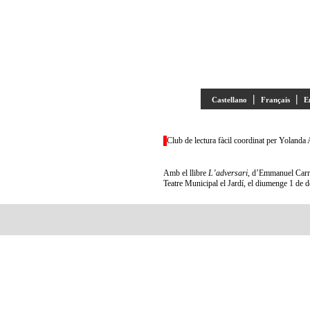
|
|
Castellano
Français
E
Club de lectura fàcil coordinat per Yolanda 
Amb el llibre
L’adversari
, d’Emmanuel Carrèr
Teatre Municipal el Jardí, el diumenge 1 de 