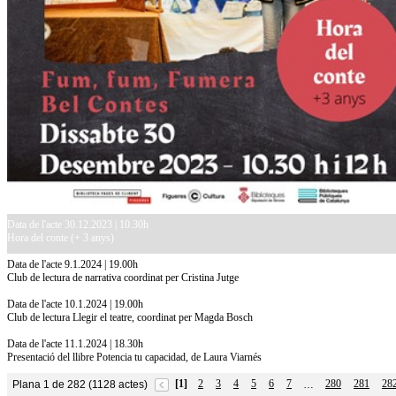
Data de l'acte 30.12.2023 | 10.30h
Hora del conte (+ 3 anys)
Data de l'acte 9.1.2024 | 19.00h
Club de lectura de narrativa coordinat per Cristina Jutge
Data de l'acte 10.1.2024 | 19.00h
Club de lectura Llegir el teatre, coordinat per Magda Bosch
Data de l'acte 11.1.2024 | 18.30h
Presentació del llibre Potencia tu capacidad, de Laura Viarnés
[1]
2
3
4
5
6
7
280
281
28
Plana 1 de 282 (1128 actes)
…