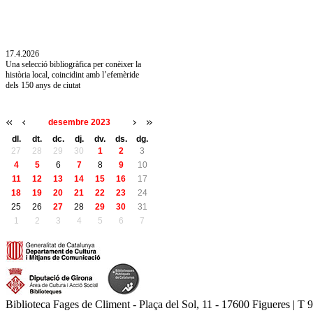
10.7.2026
Acollim l'exposició «Vicenç Pagès Jordà,
l'art de llegir» de la Diputació de Girona fins
a l'1 de setembre
17.4.2026
Una selecció bibliogràfica per conèixer la
història local, coincidint amb l’efemèride
dels 150 anys de ciutat
desembre 2023
dl.
dt.
dc.
dj.
dv.
ds.
dg.
27
28
29
30
1
2
3
4
5
6
7
8
9
10
11
12
13
14
15
16
17
18
19
20
21
22
23
24
25
26
27
28
29
30
31
1
2
3
4
5
6
7
Biblioteca Fages de Climent - Plaça del Sol, 11 - 17600 Figueres | T