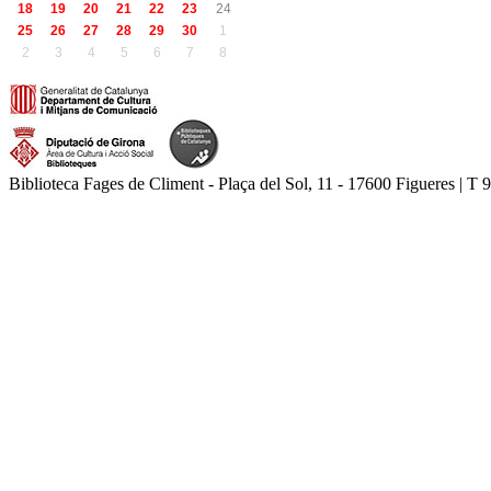
18
19
20
21
22
23
24
25
26
27
28
29
30
1
2
3
4
5
6
7
8
Biblioteca Fages de Climent - Plaça del Sol, 11 - 17600 Figueres | T