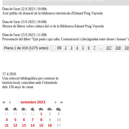
Mostra de llibres sobre cultura del vi de la Biblioteca Eduard Puig Vayreda
Data de l'acte 22.9.2023 | 19.00h
Acte públic de donació de la biblioteca vitivinícola d'Eduard Puig Vayreda
Data de l'acte 23.9.2023 | 10.00h
Mostra de llibres sobre cultura del vi de la Biblioteca Eduard Puig Vayreda
Data de l'acte 23.9.2023 | 11.00h
Presentació del llibre "Qui parla i qui calla. Comunicació i (des)igualtat entre dones i homes"
[1]
2
3
4
5
6
7
317
318
31
Plana 1 de 319 (1275 actes)
…
10.7.2026
Acollim l'exposició «Vicenç Pagès Jordà,
l'art de llegir» de la Diputació de Girona fins
a l'1 de setembre
17.4.2026
Una selecció bibliogràfica per conèixer la
història local, coincidint amb l’efemèride
dels 150 anys de ciutat
setembre 2023
dl.
dt.
dc.
dj.
dv.
ds.
dg.
28
29
30
31
1
2
3
4
5
6
7
8
9
10
11
12
13
14
15
16
17