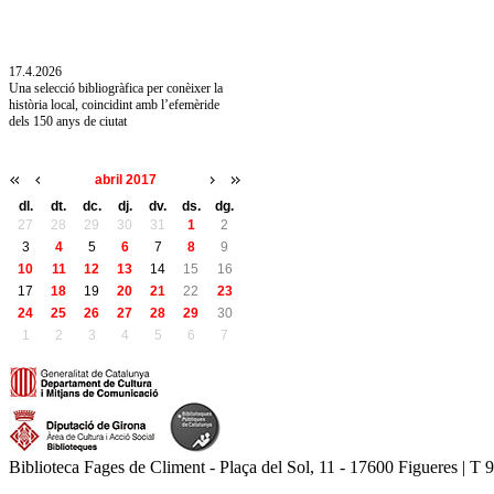
Acollim l'exposició «Vicenç Pagès Jordà,
l'art de llegir» de la Diputació de Girona fins
a l'1 de setembre
17.4.2026
Una selecció bibliogràfica per conèixer la
història local, coincidint amb l’efemèride
dels 150 anys de ciutat
abril 2017
dl.
dt.
dc.
dj.
dv.
ds.
dg.
27
28
29
30
31
1
2
3
4
5
6
7
8
9
10
11
12
13
14
15
16
17
18
19
20
21
22
23
24
25
26
27
28
29
30
1
2
3
4
5
6
7
Biblioteca Fages de Climent - Plaça del Sol, 11 - 17600 Figueres | T