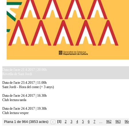
Data de l'acte 21.4.2017 | 20.00h
Revetlla de Sant Jordi
Data de l'acte 23.4.2017 | 11.00h
Sant Jordi - Hora del conte (+ 3 anys)
Data de l'acte 24.4.2017 | 16.30h
Club lectura tarda
Data de l'acte 24.4.2017 | 19.30h
Club lectura vespre
[1]
2
3
4
5
6
7
962
963
96
Plana 1 de 964 (3853 actes)
…
10.7.2026