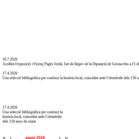
10.7.2026
Acollim l'exposició «Vicenç Pagès Jordà, l'art de llegir» de la Diputació de Girona fins a l'1 
17.4.2026
Una selecció bibliogràfica per conèixer la història local, coincidint amb l’efemèride dels 150 a
10.7.2026
Acollim l'exposició «Vicenç Pagès Jordà,
l'art de llegir» de la Diputació de Girona fins
a l'1 de setembre
17.4.2026
Una selecció bibliogràfica per conèixer la
història local, coincidint amb l’efemèride
dels 150 anys de ciutat
agost 2026