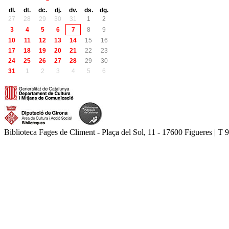
dl.
dt.
dc.
dj.
dv.
ds.
dg.
27
28
29
30
31
1
2
3
4
5
6
7
8
9
10
11
12
13
14
15
16
17
18
19
20
21
22
23
24
25
26
27
28
29
30
31
1
2
3
4
5
6
Biblioteca Fages de Climent - Plaça del Sol, 11 - 17600 Figueres | T