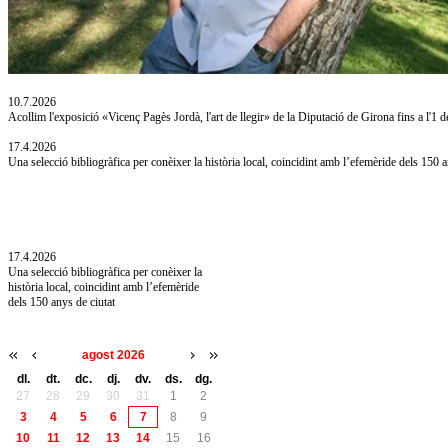
10.7.2026
Acollim l'exposició «Vicenç Pagès Jordà, l'art de llegir» de la Diputació de Girona fins a l'1 
17.4.2026
Una selecció bibliogràfica per conèixer la història local, coincidint amb l’efemèride dels 150 a
10.7.2026
Acollim l'exposició «Vicenç Pagès Jordà,
l'art de llegir» de la Diputació de Girona fins
a l'1 de setembre
17.4.2026
Una selecció bibliogràfica per conèixer la
història local, coincidint amb l’efemèride
dels 150 anys de ciutat
agost 2026
dl.
dt.
dc.
dj.
dv.
ds.
dg.
27
28
29
30
31
1
2
3
4
5
6
7
8
9
10
11
12
13
14
15
16