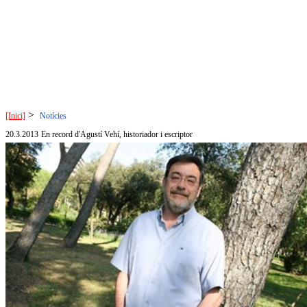
>
[Inici]
Notícies
20.3.2013
En record d'Agustí Vehí, historiador i escriptor