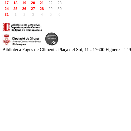
17
18
19
20
21
22
23
24
25
26
27
28
29
30
31
1
2
3
4
5
6
Biblioteca Fages de Climent - Plaça del Sol, 11 - 17600 Figueres | T