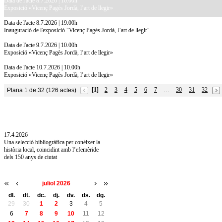
Data de l'acte 8.7.2026 | 10.00h
Exposició «Vicenç Pagès Jordà, l’art de llegir»
Data de l'acte 8.7.2026 | 19.00h
Inauguració de l'exposició "Vicenç Pagès Jordà, l’art de llegir"
Data de l'acte 9.7.2026 | 10.00h
Exposició «Vicenç Pagès Jordà, l’art de llegir»
Data de l'acte 10.7.2026 | 10.00h
Exposició «Vicenç Pagès Jordà, l’art de llegir»
[1]
2
3
4
5
6
7
30
31
32
Plana 1 de 32 (126 actes)
…
10.7.2026
Acollim l'exposició «Vicenç Pagès Jordà,
l'art de llegir» de la Diputació de Girona fins
a l'1 de setembre
17.4.2026
Una selecció bibliogràfica per conèixer la
història local, coincidint amb l’efemèride
dels 150 anys de ciutat
juliol 2026
dl.
dt.
dc.
dj.
dv.
ds.
dg.
29
30
1
2
3
4
5
6
7
8
9
10
11
12