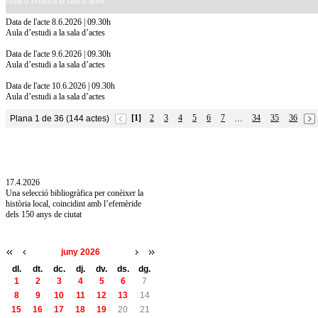
Aula d’estudi a la sala d’actes
Data de l'acte 8.6.2026 | 09.30h
Aula d’estudi a la sala d’actes
Data de l'acte 9.6.2026 | 09.30h
Aula d’estudi a la sala d’actes
Data de l'acte 10.6.2026 | 09.30h
Aula d’estudi a la sala d’actes
[1]
2
3
4
5
6
7
34
35
36
Plana 1 de 36 (144 actes)
…
10.7.2026
Acollim l'exposició «Vicenç Pagès Jordà,
l'art de llegir» de la Diputació de Girona fins
a l'1 de setembre
17.4.2026
Una selecció bibliogràfica per conèixer la
història local, coincidint amb l’efemèride
dels 150 anys de ciutat
juny 2026
dl.
dt.
dc.
dj.
dv.
ds.
dg.
1
2
3
4
5
6
7
8
9
10
11
12
13
14
15
16
17
18
19
20
21