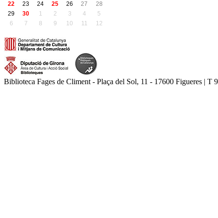
22
23
24
25
26
27
28
29
30
1
2
3
4
5
6
7
8
9
10
11
12
Biblioteca Fages de Climent - Plaça del Sol, 11 - 17600 Figueres | T