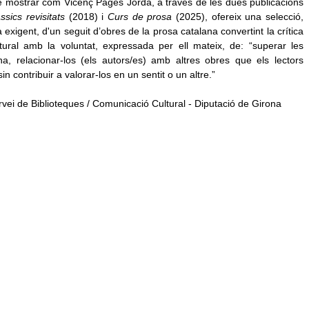
e mostrar com Vicenç Pagès Jordà, a través de les dues publicacions
ssics revisitats
(2018) i
Curs de prosa
(2025), ofereix una selecció,
ra exigent, d'un seguit d’obres de la prosa catalana convertint la crítica
ural amb la voluntat, expressada per ell mateix, de: “superar les
ana, relacionar-los (els autors/es) amb altres obres que els lectors
 contribuir a valorar-los en un sentit o un altre.”
ervei de Biblioteques / Comunicació Cultural - Diputació de Girona