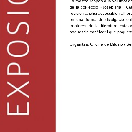
La mostra respon a la voluntat d
de la col·lecció «Josep Pla»,
Clà
revisió i anàlisi accessible i alho
en una forma de divulgació cult
fronteres de la literatura catal
poguessin conèixer i que poguessin
Organitza: Oficina de Difusió / S