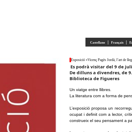
|
|
Castellano
Français
E
Exposició «Vicenç Pagès Jordà, l’art de lleg
Es podrà visitar del 9 de ju
De dilluns a divendres, de 9.
Biblioteca de Figueres
Un viatge entre llibres.
La literatura com a forma de pens
L’exposició proposa un recorregu
ocupat i definit com a lector, crí
construeix el seu pensament a parti