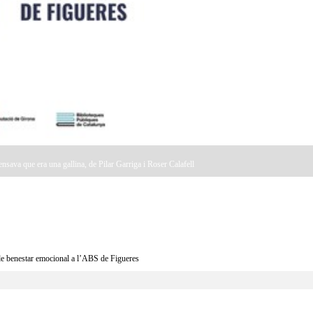
pensava que era una gallina, de Pilar Garriga i Roser Calafell
benestar emocional a l’ABS de Figueres