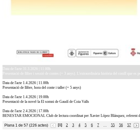
Data de l'acte 31.3.2026 | 11.00h
Presentació de llibre i sessió de contes (+ 3 anys). L'extraordinària història del conill que es 
Data de l'acte 1.4.2026 | 11.00h
Presentació de llibre, hora del conte i taller (+ 5 anys)
Data de l'acte 1.4.2026 | 19.00h
Presentació de la novel·la El somni de Gaudí de Coia Valls
Data de l'acte 2.4.2026 | 17.00h
BENESTAR EMOCIONAL Club de lectura coordinat per Xavier López Blánquez, referent de 
[1]
2
3
4
5
6
7
55
56
57
Plana 1 de 57 (226 actes)
…
10.7.2026
Acollim l'exposició «Vicenç Pagès Jordà,