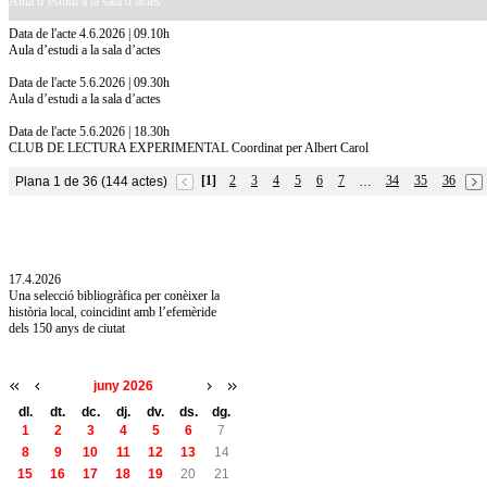
Aula d’estudi a la sala d’actes
Data de l'acte 4.6.2026 | 09.10h
Aula d’estudi a la sala d’actes
Data de l'acte 5.6.2026 | 09.30h
Aula d’estudi a la sala d’actes
Data de l'acte 5.6.2026 | 18.30h
CLUB DE LECTURA EXPERIMENTAL Coordinat per Albert Carol
[1]
2
3
4
5
6
7
34
35
36
Plana 1 de 36 (144 actes)
…
10.7.2026
Acollim l'exposició «Vicenç Pagès Jordà,
l'art de llegir» de la Diputació de Girona fins
a l'1 de setembre
17.4.2026
Una selecció bibliogràfica per conèixer la
història local, coincidint amb l’efemèride
dels 150 anys de ciutat
juny 2026
dl.
dt.
dc.
dj.
dv.
ds.
dg.
1
2
3
4
5
6
7
8
9
10
11
12
13
14
15
16
17
18
19
20
21