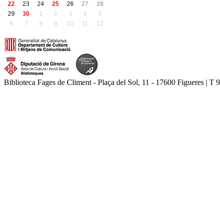
22
23
24
25
26
27
28
29
30
1
2
3
4
5
6
7
8
9
10
11
12
Biblioteca Fages de Climent - Plaça del Sol, 11 - 17600 Figueres | T