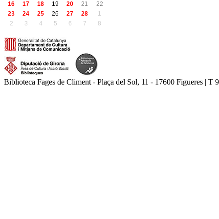
16
17
18
19
20
21
22
23
24
25
26
27
28
1
2
3
4
5
6
7
8
Biblioteca Fages de Climent - Plaça del Sol, 11 - 17600 Figueres | T