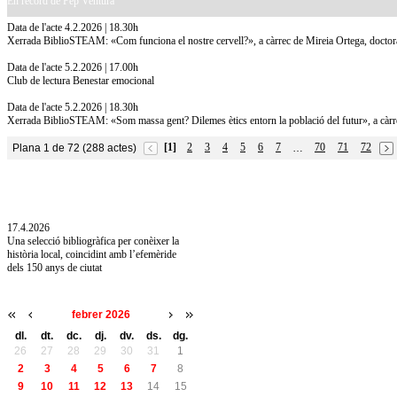
En record de Pep Ventura
Data de l'acte 4.2.2026 | 18.30h
Xerrada BiblioSTEAM: «Com funciona el nostre cervell?», a càrrec de Mireia Ortega, doctora 
Data de l'acte 5.2.2026 | 17.00h
Club de lectura Benestar emocional
Data de l'acte 5.2.2026 | 18.30h
Xerrada BiblioSTEAM: «Som massa gent? Dilemes ètics entorn la població del futur», a càrrec
[1]
2
3
4
5
6
7
70
71
72
Plana 1 de 72 (288 actes)
…
10.7.2026
Acollim l'exposició «Vicenç Pagès Jordà,
l'art de llegir» de la Diputació de Girona fins
a l'1 de setembre
17.4.2026
Una selecció bibliogràfica per conèixer la
història local, coincidint amb l’efemèride
dels 150 anys de ciutat
febrer 2026
dl.
dt.
dc.
dj.
dv.
ds.
dg.
26
27
28
29
30
31
1
2
3
4
5
6
7
8
9
10
11
12
13
14
15