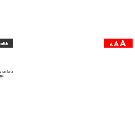
nglish
s catalana
084