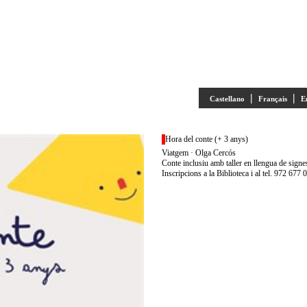
|
|
Castellano
Français
E
Hora del conte (+ 3 anys)
Viatgem · Olga Cercós
Conte inclusiu amb taller en llengua de signe
Inscripcions a la Biblioteca i al tel. 972 677 