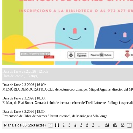
Data de l'acte 28.2.2026 | 12.00h
Hora del conte (+ 3 anys)
Data de l'acte 2.3.2026 | 16.00h
MEMÒRIA DEMOCRÀTICA Club de lectura coordinat per Miquel Aguirre, director del
Data de l'acte 2.3.2026 | 18.30h
El Mar, de Blai Bonet. Xerrada i club de lectura a càrrec de Txell Lafuente, filòloga i especialis
Data de l'acte 3.3.2026 | 18.30h
Presentació del llibre de poemes "Retrat interior", de Mariàngela Vilallonga
[1]
2
3
4
5
6
7
64
65
66
Plana 1 de 66 (263 actes)
…
10.7.2026