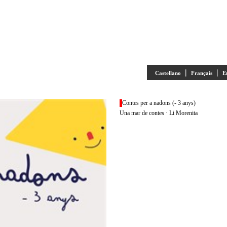
|
|
Castellano
Français
E
Contes per a nadons (- 3 anys)
Una mar de contes · Li Morenita