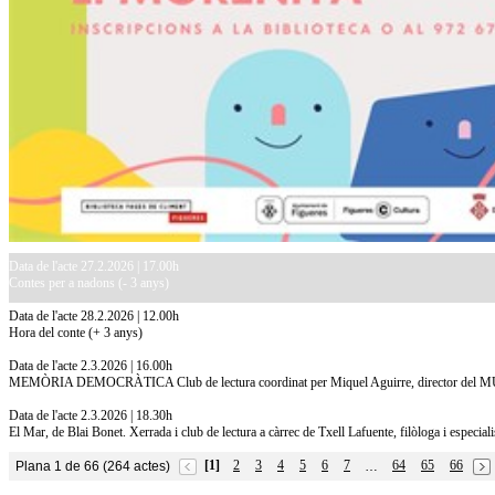
Data de l'acte 27.2.2026 | 17.00h
Contes per a nadons (- 3 anys)
Data de l'acte 28.2.2026 | 12.00h
Hora del conte (+ 3 anys)
Data de l'acte 2.3.2026 | 16.00h
MEMÒRIA DEMOCRÀTICA Club de lectura coordinat per Miquel Aguirre, director del
Data de l'acte 2.3.2026 | 18.30h
El Mar, de Blai Bonet. Xerrada i club de lectura a càrrec de Txell Lafuente, filòloga i especialis
[1]
2
3
4
5
6
7
64
65
66
Plana 1 de 66 (264 actes)
…
10.7.2026