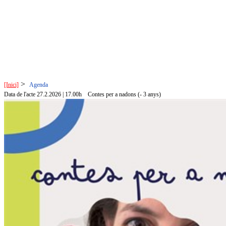
>
[Inici]
Agenda
Data de l'acte 27.2.2026 | 17.00h
Contes per a nadons (- 3 anys)