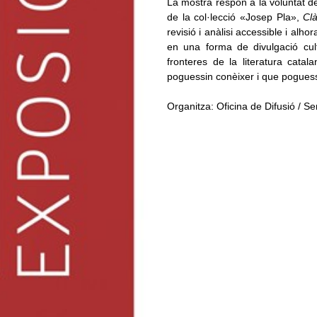
La mostra respon a la voluntat d
de la col·lecció «Josep Pla»,
Clà
revisió i anàlisi accessible i alho
en una forma de divulgació cult
fronteres de la literatura catal
poguessin conèixer i que poguessin
Organitza: Oficina de Difusió / S