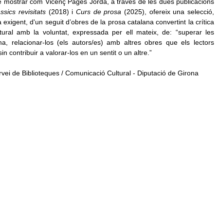
e mostrar com Vicenç Pagès Jordà, a través de les dues publicacions
ssics revisitats
(2018) i
Curs de prosa
(2025), ofereix una selecció,
ra exigent, d'un seguit d’obres de la prosa catalana convertint la crítica
ural amb la voluntat, expressada per ell mateix, de: “superar les
ana, relacionar-los (els autors/es) amb altres obres que els lectors
 contribuir a valorar-los en un sentit o un altre.”
ervei de Biblioteques / Comunicació Cultural - Diputació de Girona