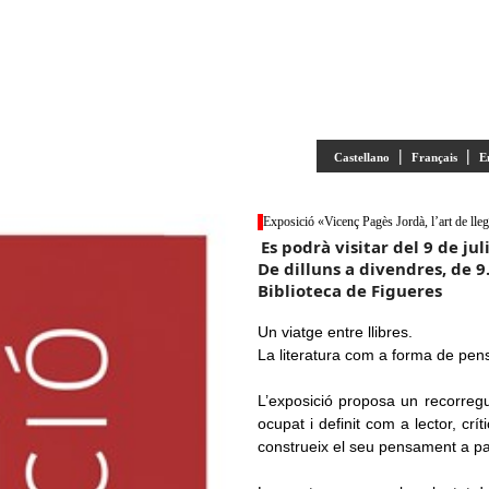
|
|
Castellano
Français
E
Exposició «Vicenç Pagès Jordà, l’art de lleg
Es podrà visitar del 9 de ju
De dilluns a divendres, de 9.
Biblioteca de Figueres
Un viatge entre llibres.
La literatura com a forma de pens
L’exposició proposa un recorregu
ocupat i definit com a lector, crí
construeix el seu pensament a parti