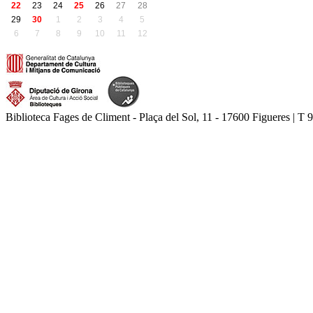
22
23
24
25
26
27
28
29
30
1
2
3
4
5
6
7
8
9
10
11
12
Biblioteca Fages de Climent - Plaça del Sol, 11 - 17600 Figueres | T