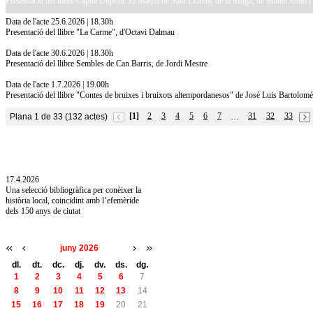
Presentació del llibre Capità Dupont. El Maqui de Sant Llorenç de la Muga, de Manel Alaió 
Data de l'acte 25.6.2026 | 18.30h
Presentació del llibre "La Carme", d'Octavi Dalmau
Data de l'acte 30.6.2026 | 18.30h
Presentació del llibre Sembles de Can Barris, de Jordi Mestre
Data de l'acte 1.7.2026 | 19.00h
Presentació del llibre "Contes de bruixes i bruixots altempordanesos" de José Luis Bartolomé
[1]
2
3
4
5
6
7
31
32
33
Plana 1 de 33 (132 actes)
…
10.7.2026
Acollim l'exposició «Vicenç Pagès Jordà,
l'art de llegir» de la Diputació de Girona fins
a l'1 de setembre
17.4.2026
Una selecció bibliogràfica per conèixer la
història local, coincidint amb l’efemèride
dels 150 anys de ciutat
juny 2026
dl.
dt.
dc.
dj.
dv.
ds.
dg.
1
2
3
4
5
6
7
8
9
10
11
12
13
14
15
16
17
18
19
20
21