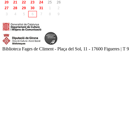
20
21
22
23
24
25
26
27
28
29
30
31
1
2
3
4
5
6
7
8
9
Biblioteca Fages de Climent - Plaça del Sol, 11 - 17600 Figueres | T