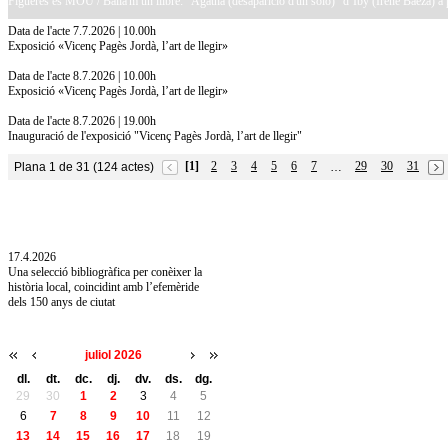
Figueres es MOU / Balla'm un llibre: "Agatha (desaparició d'un solo)" d’Iby (Irene Baeza) a pa
Data de l'acte 7.7.2026 | 10.00h
Exposició «Vicenç Pagès Jordà, l’art de llegir»
Data de l'acte 8.7.2026 | 10.00h
Exposició «Vicenç Pagès Jordà, l’art de llegir»
Data de l'acte 8.7.2026 | 19.00h
Inauguració de l'exposició "Vicenç Pagès Jordà, l’art de llegir"
[1]
2
3
4
5
6
7
29
30
31
Plana 1 de 31 (124 actes)
…
10.7.2026
Acollim l'exposició «Vicenç Pagès Jordà,
l'art de llegir» de la Diputació de Girona fins
a l'1 de setembre
17.4.2026
Una selecció bibliogràfica per conèixer la
història local, coincidint amb l’efemèride
dels 150 anys de ciutat
juliol 2026
dl.
dt.
dc.
dj.
dv.
ds.
dg.
29
30
1
2
3
4
5
6
7
8
9
10
11
12
13
14
15
16
17
18
19