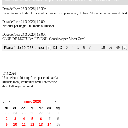
Presentació del llibre Zenobia Camprubí i els secrets de cala Montjoi, de Francesc Galí
Data de l'acte 23.3.2026 | 18.30h
Presentació del llibre Dos grados más no son para tanto, de José María en conversa amb An
Data de l'acte 24.3.2026 | 10.00h
Nascuts per llegir. Del melic al bressol
Data de l'acte 24.3.2026 | 18.00h
CLUB DE LECTURA JUVENIL Coordinat per Albert Carol
[1]
2
3
4
5
6
7
58
59
60
Plana 1 de 60 (238 actes)
…
10.7.2026
Acollim l'exposició «Vicenç Pagès Jordà,
l'art de llegir» de la Diputació de Girona fins
a l'1 de setembre
17.4.2026
Una selecció bibliogràfica per conèixer la
història local, coincidint amb l’efemèride
dels 150 anys de ciutat
març 2026
dl.
dt.
dc.
dj.
dv.
ds.
dg.
23
24
25
26
27
28
1
2
3
4
5
6
7
8
9
10
11
12
13
14
15