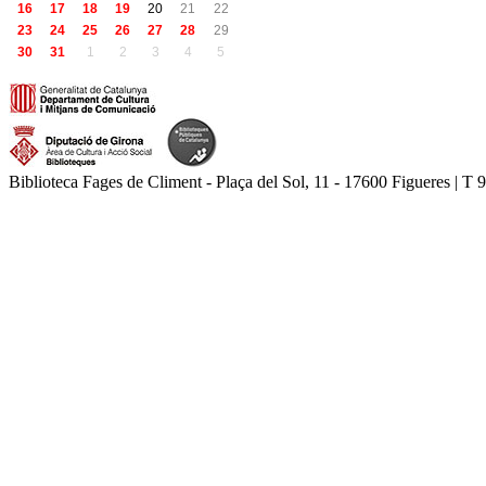
16
17
18
19
20
21
22
23
24
25
26
27
28
29
30
31
1
2
3
4
5
Biblioteca Fages de Climent - Plaça del Sol, 11 - 17600 Figueres | T