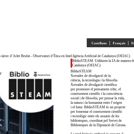
|
|
Castellano
Français
E
càrrec d’Arlet Brufat - Observatori d’Ètica en Intel.ligència Artificial de Catalunya (OEIAC)
BiblioSTEAM. Utilitzem la IA de manera ètica 
Catalunya (OEIAC)
BiblioSTEAM
Xerrades de divulgació de la
ciència, la tecnologia i la filosofia
Xerrades de divulgació científica
per promoure el pensament crític, el
coneixement científic i la consciència
social i de filosofia, per pensar la vida,
la natura i la humanitat entre l’origen
i el futur. BiblioSTEAM és un projecte
per fomentar el coneixement científic
i tecnològic entre els usuaris de les
biblioteques, coordinat pel Servei de
Biblioteques de la Diputació de Girona.