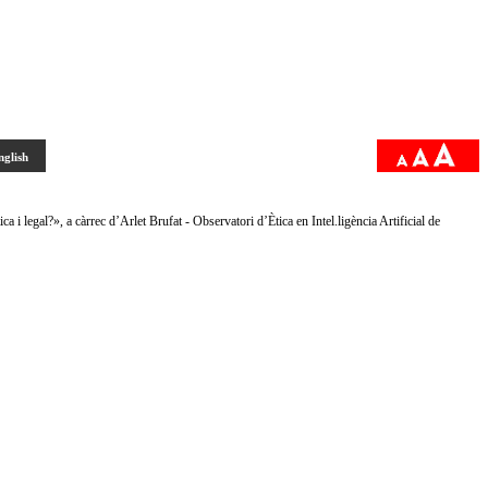
nglish
i legal?», a càrrec d’Arlet Brufat - Observatori d’Ètica en Intel.ligència Artificial de