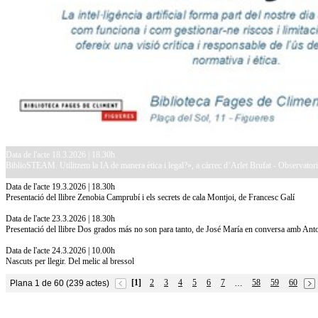
Data de l'acte 18.3.2026 | 18.30h
BiblioSTEAM. Utilitzem la IA de manera ètica i legal?», a càrrec d’Arlet Brufat - Observatori
Data de l'acte 19.3.2026 | 18.30h
Presentació del llibre Zenobia Camprubí i els secrets de cala Montjoi, de Francesc Galí
Data de l'acte 23.3.2026 | 18.30h
Presentació del llibre Dos grados más no son para tanto, de José María en conversa amb An
Data de l'acte 24.3.2026 | 10.00h
Nascuts per llegir. Del melic al bressol
[1]
2
3
4
5
6
7
58
59
60
Plana 1 de 60 (239 actes)
…
10.7.2026
Acollim l'exposició «Vicenç Pagès Jordà,