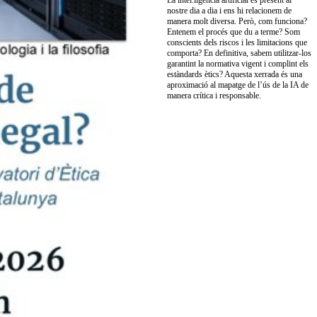
La intel.ligència artificial és present al
nostre dia a dia i ens hi relacionem de
manera molt diversa. Però, com funciona?
Entenem el procés que du a terme? Som
conscients dels riscos i les limitacions que
comporta? En definitiva, sabem utilitzar-los
garantint la normativa vigent i complint els
estàndards ètics? Aquesta xerrada és una
aproximació al mapatge de l’ús de la IA de
manera crítica i responsable.