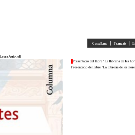
|
|
Castellano
Français
E
e Laura Autonell
Presentació del llibre "La llibreria de les h
Presentació del llibre "La llibreria de les ho