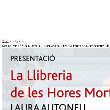
>
[Inici]
Agenda
Data de l'acte 17.6.2026 | 19.00h
Presentació del llibre "La llibreria de les hores mortes" d