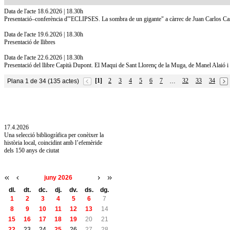
Data de l'acte 18.6.2026 | 18.30h
Presentació–conferència d'"ECLIPSES. La sombra de un gigante" a càrrec de Juan Carlos Casad
Data de l'acte 19.6.2026 | 18.30h
Presentació de llibres
Data de l'acte 22.6.2026 | 18.30h
Presentació del llibre Capità Dupont. El Maqui de Sant Llorenç de la Muga, de Manel Alaió 
[1]
2
3
4
5
6
7
32
33
34
Plana 1 de 34 (135 actes)
…
10.7.2026
Acollim l'exposició «Vicenç Pagès Jordà,
l'art de llegir» de la Diputació de Girona fins
a l'1 de setembre
17.4.2026
Una selecció bibliogràfica per conèixer la
història local, coincidint amb l’efemèride
dels 150 anys de ciutat
juny 2026
dl.
dt.
dc.
dj.
dv.
ds.
dg.
1
2
3
4
5
6
7
8
9
10
11
12
13
14
15
16
17
18
19
20
21
22
23
24
25
26
27
28