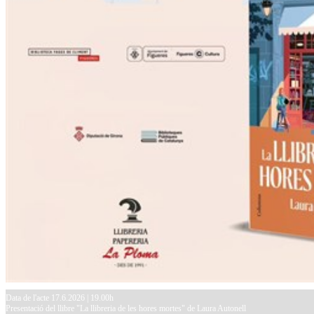
Data de l'acte 17.6.2026 | 19.00h
Presentació del llibre "La llibreria de les hores mortes" de Laura Autonell