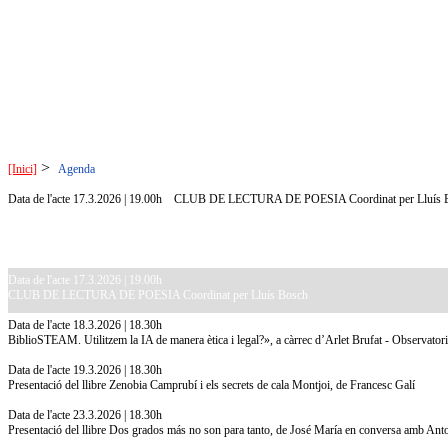
>
[Inici]
Agenda
Data de l'acte 17.3.2026 | 19.00h
CLUB DE LECTURA DE POESIA Coordinat per Lluís 
Data de l'acte 17.3.2026 | 19.00h
CLUB DE LECTURA DE POESIA Coordinat per Lluís Bosch
Data de l'acte 18.3.2026 | 18.30h
BiblioSTEAM. Utilitzem la IA de manera ètica i legal?», a càrrec d’Arlet Brufat - Observatori
Data de l'acte 19.3.2026 | 18.30h
Presentació del llibre Zenobia Camprubí i els secrets de cala Montjoi, de Francesc Galí
Data de l'acte 23.3.2026 | 18.30h
Presentació del llibre Dos grados más no son para tanto, de José María en conversa amb An