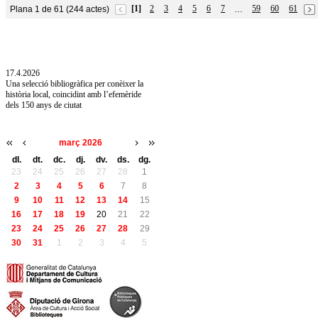
[1]
2
3
4
5
6
7
59
60
61
Plana 1 de 61 (244 actes)
…
10.7.2026
Acollim l'exposició «Vicenç Pagès Jordà,
l'art de llegir» de la Diputació de Girona fins
a l'1 de setembre
17.4.2026
Una selecció bibliogràfica per conèixer la
història local, coincidint amb l’efemèride
dels 150 anys de ciutat
març 2026
dl.
dt.
dc.
dj.
dv.
ds.
dg.
23
24
25
26
27
28
1
2
3
4
5
6
7
8
9
10
11
12
13
14
15
16
17
18
19
20
21
22
23
24
25
26
27
28
29
30
31
1
2
3
4
5