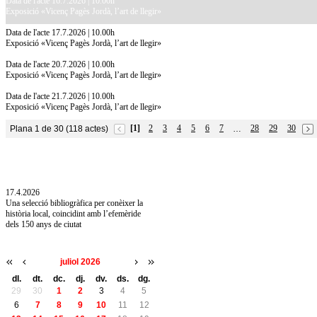
Data de l'acte 16.7.2026 | 10.00h
Exposició «Vicenç Pagès Jordà, l’art de llegir»
Data de l'acte 17.7.2026 | 10.00h
Exposició «Vicenç Pagès Jordà, l’art de llegir»
Data de l'acte 20.7.2026 | 10.00h
Exposició «Vicenç Pagès Jordà, l’art de llegir»
Data de l'acte 21.7.2026 | 10.00h
Exposició «Vicenç Pagès Jordà, l’art de llegir»
[1]
2
3
4
5
6
7
28
29
30
Plana 1 de 30 (118 actes)
…
10.7.2026
Acollim l'exposició «Vicenç Pagès Jordà,
l'art de llegir» de la Diputació de Girona fins
a l'1 de setembre
17.4.2026
Una selecció bibliogràfica per conèixer la
història local, coincidint amb l’efemèride
dels 150 anys de ciutat
juliol 2026
dl.
dt.
dc.
dj.
dv.
ds.
dg.
29
30
1
2
3
4
5
6
7
8
9
10
11
12