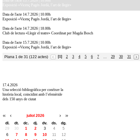
Data de l'acte 13.7.2026 | 10.00h
Exposició «Vicenç Pagès Jordà, l’art de llegir»
Data de l'acte 14.7.2026 | 10.00h
Exposició «Vicenç Pagès Jordà, l’art de llegir»
Data de l'acte 14.7.2026 | 18.00h
Club de lectura «Llegir el teatre» Coordinat per Magda Bosch
Data de l'acte 15.7.2026 | 10.00h
Exposició «Vicenç Pagès Jordà, l’art de llegir»
[1]
2
3
4
5
6
7
29
30
31
Plana 1 de 31 (122 actes)
…
10.7.2026
Acollim l'exposició «Vicenç Pagès Jordà,
l'art de llegir» de la Diputació de Girona fins
a l'1 de setembre
17.4.2026
Una selecció bibliogràfica per conèixer la
història local, coincidint amb l’efemèride
dels 150 anys de ciutat
juliol 2026
dl.
dt.
dc.
dj.
dv.
ds.
dg.
29
30
1
2
3
4
5
6
7
8
9
10
11
12