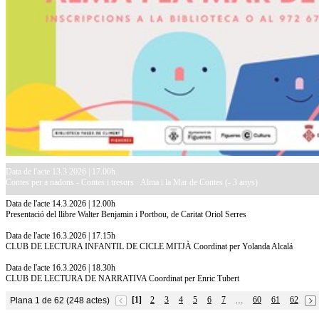
Data de l'acte 13.3.2026 | 17.00h
Contes per a nadons - Contes i tresors · Alma i la Mar de Contes (- 3 anys)
Data de l'acte 14.3.2026 | 12.00h
Presentació del llibre Walter Benjamin i Portbou, de Caritat Oriol Serres
Data de l'acte 16.3.2026 | 17.15h
CLUB DE LECTURA INFANTIL DE CICLE MITJÀ Coordinat per Yolanda Alcalá
Data de l'acte 16.3.2026 | 18.30h
CLUB DE LECTURA DE NARRATIVA Coordinat per Enric Tubert
[1]
2
3
4
5
6
7
60
61
62
Plana 1 de 62 (248 actes)
…
10.7.2026