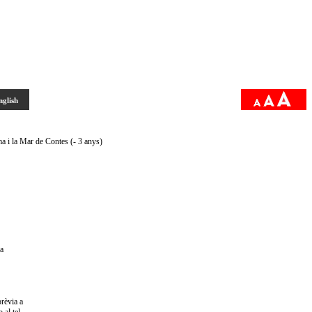
nglish
ma i la Mar de Contes (- 3 anys)
la
prèvia a