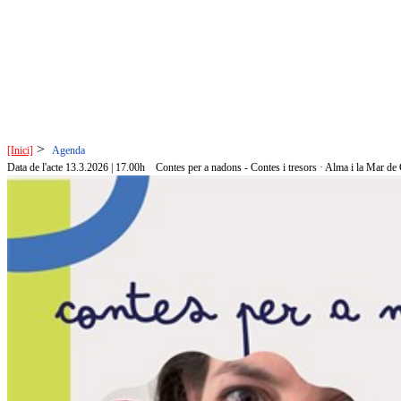
>
[Inici]
Agenda
Data de l'acte 13.3.2026 | 17.00h
Contes per a nadons - Contes i tresors · Alma i la Mar de 