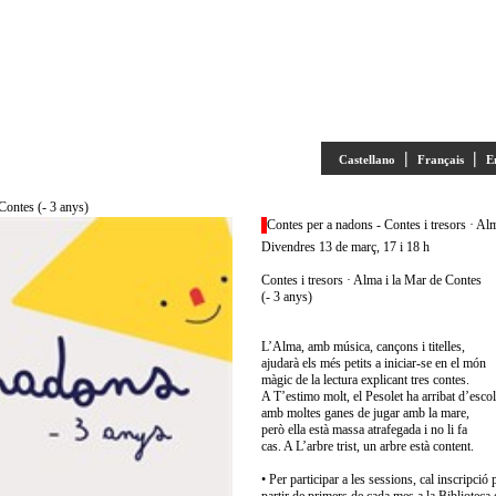
|
|
Castellano
Français
E
Contes (- 3 anys)
Contes per a nadons - Contes i tresors · Al
Divendres 13 de març, 17 i 18 h
Contes i tresors · Alma i la Mar de Contes
(- 3 anys)
L’Alma, amb música, cançons i titelles,
ajudarà els més petits a iniciar-se en el món
màgic de la lectura explicant tres contes.
A T’estimo molt, el Pesolet ha arribat d’esco
amb moltes ganes de jugar amb la mare,
però ella està massa atrafegada i no li fa
cas. A L’arbre trist, un arbre està content.
• Per participar a les sessions, cal inscripció 