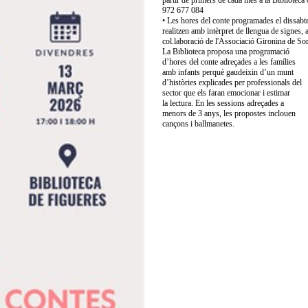
partir de primers de cada mes a la Biblioteca o
972 677 084
• Les hores del conte programades el dissabt
realitzen amb intèrpret de llengua de signes, 
col.laboració de l'Associació Gironina de So
La Biblioteca proposa una programació
d’hores del conte adreçades a les famílies
amb infants perquè gaudeixin d’un munt
d’històries explicades per professionals del
sector que els faran emocionar i estimar
la lectura. En les sessions adreçades a
menors de 3 anys, les propostes inclouen
cançons i ballmanetes.