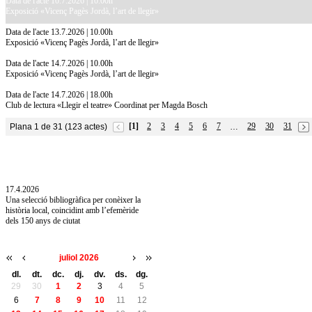
Data de l'acte 10.7.2026 | 10.00h
Exposició «Vicenç Pagès Jordà, l’art de llegir»
Data de l'acte 13.7.2026 | 10.00h
Exposició «Vicenç Pagès Jordà, l’art de llegir»
Data de l'acte 14.7.2026 | 10.00h
Exposició «Vicenç Pagès Jordà, l’art de llegir»
Data de l'acte 14.7.2026 | 18.00h
Club de lectura «Llegir el teatre» Coordinat per Magda Bosch
[1]
2
3
4
5
6
7
29
30
31
Plana 1 de 31 (123 actes)
…
10.7.2026
Acollim l'exposició «Vicenç Pagès Jordà,
l'art de llegir» de la Diputació de Girona fins
a l'1 de setembre
17.4.2026
Una selecció bibliogràfica per conèixer la
història local, coincidint amb l’efemèride
dels 150 anys de ciutat
juliol 2026
dl.
dt.
dc.
dj.
dv.
ds.
dg.
29
30
1
2
3
4
5
6
7
8
9
10
11
12