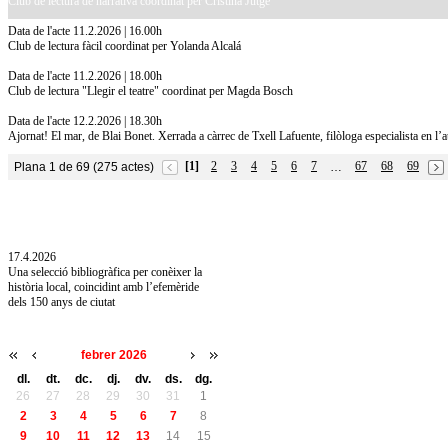
Club de lectura de narrativa coordinat per Cristina Jutge
Data de l'acte 11.2.2026 | 16.00h
Club de lectura fàcil coordinat per Yolanda Alcalá
Data de l'acte 11.2.2026 | 18.00h
Club de lectura "Llegir el teatre" coordinat per Magda Bosch
Data de l'acte 12.2.2026 | 18.30h
Ajornat! El mar, de Blai Bonet. Xerrada a càrrec de Txell Lafuente, filòloga especialista en l’auto
[1]
2
3
4
5
6
7
67
68
69
Plana 1 de 69 (275 actes)
…
10.7.2026
Acollim l'exposició «Vicenç Pagès Jordà,
l'art de llegir» de la Diputació de Girona fins
a l'1 de setembre
17.4.2026
Una selecció bibliogràfica per conèixer la
història local, coincidint amb l’efemèride
dels 150 anys de ciutat
febrer 2026
dl.
dt.
dc.
dj.
dv.
ds.
dg.
26
27
28
29
30
31
1
2
3
4
5
6
7
8
9
10
11
12
13
14
15