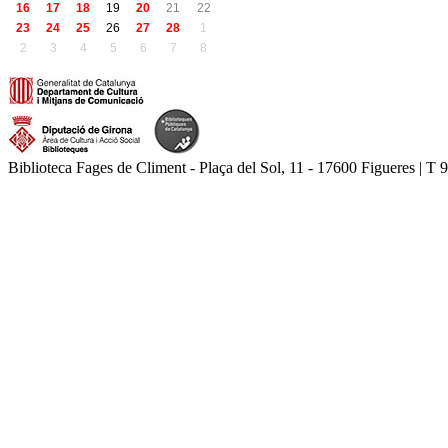
16
17
18
19
20
21
22
23
24
25
26
27
28
1
2
3
4
5
6
7
8
Biblioteca Fages de Climent - Plaça del Sol, 11 - 17600 Figueres | T