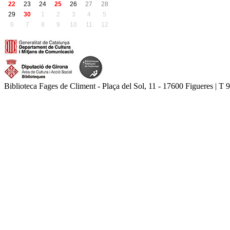
22
23
24
25
26
27
28
29
30
1
2
3
4
5
6
7
8
9
10
11
12
Biblioteca Fages de Climent - Plaça del Sol, 11 - 17600 Figueres | T