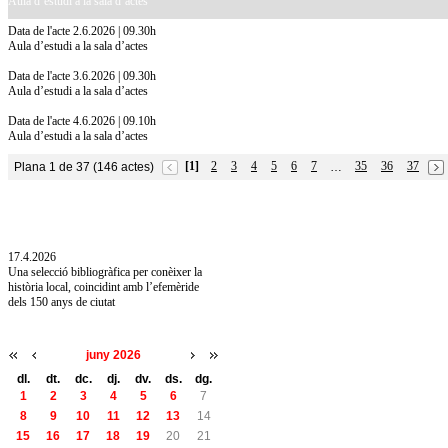
Aula d’estudi a la sala d’actes
Data de l'acte 2.6.2026 | 09.30h
Aula d’estudi a la sala d’actes
Data de l'acte 3.6.2026 | 09.30h
Aula d’estudi a la sala d’actes
Data de l'acte 4.6.2026 | 09.10h
Aula d’estudi a la sala d’actes
[1]
2
3
4
5
6
7
35
36
37
Plana 1 de 37 (146 actes)
…
10.7.2026
Acollim l'exposició «Vicenç Pagès Jordà,
l'art de llegir» de la Diputació de Girona fins
a l'1 de setembre
17.4.2026
Una selecció bibliogràfica per conèixer la
història local, coincidint amb l’efemèride
dels 150 anys de ciutat
juny 2026
dl.
dt.
dc.
dj.
dv.
ds.
dg.
1
2
3
4
5
6
7
8
9
10
11
12
13
14
15
16
17
18
19
20
21